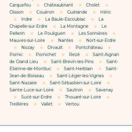
Carquefou
Châteaubriant
Cholet
Clisson
Couëron
Guérande
Héric
Indre
La Baule-Escoublac
La
Chapelle-sur-Erdre
La Montagne
Le
Pellerin
Le Pouliguen
Les Sorinières
Mauves-sur-Loire
Nantes
Nort-sur-Erdre
Nozay
Orvault
Pontchâteau
Pornic
Pornichet
Rezé
Saint-Aignan
de Grand Lieu
Saint-Brevin-les-Pins
Saint-
Étienne-de-Montluc
Saint-Herblain
Saint-
Jean-de-Boiseau
Saint-Léger-les-Vignes
Saint-Nazaire
Saint-Sébastien-sur-Loire
Sainte-Luce-sur-Loire
Sautron
Savenay
Sucé-sur-Erdre
Thouaré-sur-Loire
Treillières
Vallet
Vertou