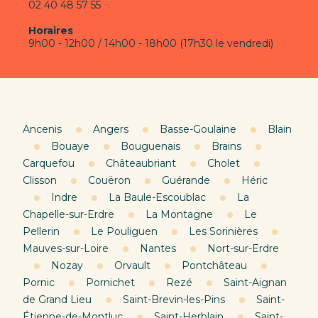
02 40 48 57 55
Horaires
9h00 - 12h00 / 14h00 - 18h00 (17h30 le vendredi)
Ancenis
Angers
Basse-Goulaine
Blain
Bouaye
Bouguenais
Brains
Carquefou
Châteaubriant
Cholet
Clisson
Couëron
Guérande
Héric
Indre
La Baule-Escoublac
La
Chapelle-sur-Erdre
La Montagne
Le
Pellerin
Le Pouliguen
Les Sorinières
Mauves-sur-Loire
Nantes
Nort-sur-Erdre
Nozay
Orvault
Pontchâteau
Pornic
Pornichet
Rezé
Saint-Aignan
de Grand Lieu
Saint-Brevin-les-Pins
Saint-
Étienne-de-Montluc
Saint-Herblain
Saint-