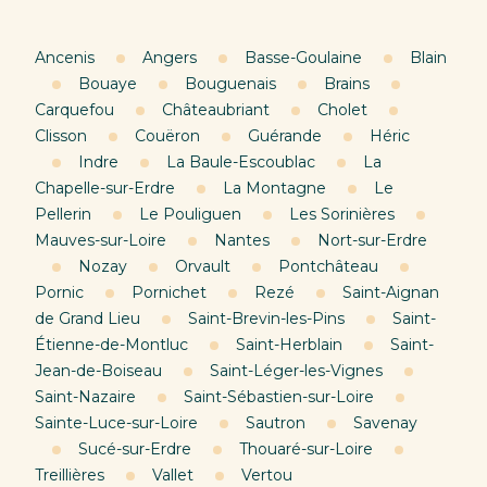
Ancenis
Angers
Basse-Goulaine
Blain
Bouaye
Bouguenais
Brains
Carquefou
Châteaubriant
Cholet
Clisson
Couëron
Guérande
Héric
Indre
La Baule-Escoublac
La
Chapelle-sur-Erdre
La Montagne
Le
Pellerin
Le Pouliguen
Les Sorinières
Mauves-sur-Loire
Nantes
Nort-sur-Erdre
Nozay
Orvault
Pontchâteau
Pornic
Pornichet
Rezé
Saint-Aignan
de Grand Lieu
Saint-Brevin-les-Pins
Saint-
Étienne-de-Montluc
Saint-Herblain
Saint-
Jean-de-Boiseau
Saint-Léger-les-Vignes
Saint-Nazaire
Saint-Sébastien-sur-Loire
Sainte-Luce-sur-Loire
Sautron
Savenay
Sucé-sur-Erdre
Thouaré-sur-Loire
Treillières
Vallet
Vertou