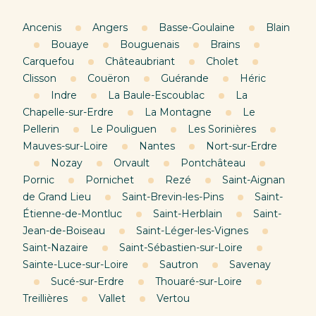
Ancenis
Angers
Basse-Goulaine
Blain
Bouaye
Bouguenais
Brains
Carquefou
Châteaubriant
Cholet
Clisson
Couëron
Guérande
Héric
Indre
La Baule-Escoublac
La
Chapelle-sur-Erdre
La Montagne
Le
Pellerin
Le Pouliguen
Les Sorinières
Mauves-sur-Loire
Nantes
Nort-sur-Erdre
Nozay
Orvault
Pontchâteau
Pornic
Pornichet
Rezé
Saint-Aignan
de Grand Lieu
Saint-Brevin-les-Pins
Saint-
Étienne-de-Montluc
Saint-Herblain
Saint-
Jean-de-Boiseau
Saint-Léger-les-Vignes
Saint-Nazaire
Saint-Sébastien-sur-Loire
Sainte-Luce-sur-Loire
Sautron
Savenay
Sucé-sur-Erdre
Thouaré-sur-Loire
Treillières
Vallet
Vertou