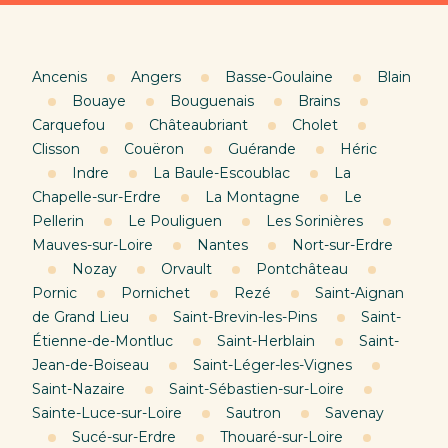
Ancenis
Angers
Basse-Goulaine
Blain
Bouaye
Bouguenais
Brains
Carquefou
Châteaubriant
Cholet
Clisson
Couëron
Guérande
Héric
Indre
La Baule-Escoublac
La
Chapelle-sur-Erdre
La Montagne
Le
Pellerin
Le Pouliguen
Les Sorinières
Mauves-sur-Loire
Nantes
Nort-sur-Erdre
Nozay
Orvault
Pontchâteau
Pornic
Pornichet
Rezé
Saint-Aignan
de Grand Lieu
Saint-Brevin-les-Pins
Saint-
Étienne-de-Montluc
Saint-Herblain
Saint-
Jean-de-Boiseau
Saint-Léger-les-Vignes
Saint-Nazaire
Saint-Sébastien-sur-Loire
Sainte-Luce-sur-Loire
Sautron
Savenay
Sucé-sur-Erdre
Thouaré-sur-Loire