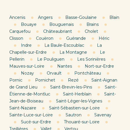
Ancenis
Angers
Basse-Goulaine
Blain
Bouaye
Bouguenais
Brains
Carquefou
Châteaubriant
Cholet
Clisson
Couëron
Guérande
Héric
Indre
La Baule-Escoublac
La
Chapelle-sur-Erdre
La Montagne
Le
Pellerin
Le Pouliguen
Les Sorinières
Mauves-sur-Loire
Nantes
Nort-sur-Erdre
Nozay
Orvault
Pontchâteau
Pornic
Pornichet
Rezé
Saint-Aignan
de Grand Lieu
Saint-Brevin-les-Pins
Saint-
Étienne-de-Montluc
Saint-Herblain
Saint-
Jean-de-Boiseau
Saint-Léger-les-Vignes
Saint-Nazaire
Saint-Sébastien-sur-Loire
Sainte-Luce-sur-Loire
Sautron
Savenay
Sucé-sur-Erdre
Thouaré-sur-Loire
Treillières
Vallet
Vertou