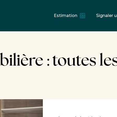
Estimation
Signaler u
lière : toutes le