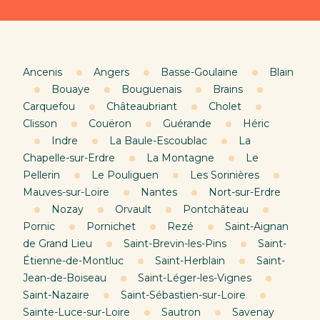
Ancenis
Angers
Basse-Goulaine
Blain
Bouaye
Bouguenais
Brains
Carquefou
Châteaubriant
Cholet
Clisson
Couëron
Guérande
Héric
Indre
La Baule-Escoublac
La
Chapelle-sur-Erdre
La Montagne
Le
Pellerin
Le Pouliguen
Les Sorinières
Mauves-sur-Loire
Nantes
Nort-sur-Erdre
Nozay
Orvault
Pontchâteau
Pornic
Pornichet
Rezé
Saint-Aignan
de Grand Lieu
Saint-Brevin-les-Pins
Saint-
Étienne-de-Montluc
Saint-Herblain
Saint-
Jean-de-Boiseau
Saint-Léger-les-Vignes
Saint-Nazaire
Saint-Sébastien-sur-Loire
Sainte-Luce-sur-Loire
Sautron
Savenay