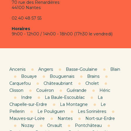
70 rue des Renardières
44100 Nantes
02 40 48 57 55
Horaires
9h00 - 12h00 / 14h00 - 18h00 (17h30 le vendredi)
Ancenis
Angers
Basse-Goulaine
Blain
Bouaye
Bouguenais
Brains
Carquefou
Châteaubriant
Cholet
Clisson
Couëron
Guérande
Héric
Indre
La Baule-Escoublac
La
Chapelle-sur-Erdre
La Montagne
Le
Pellerin
Le Pouliguen
Les Sorinières
Mauves-sur-Loire
Nantes
Nort-sur-Erdre
Nozay
Orvault
Pontchâteau