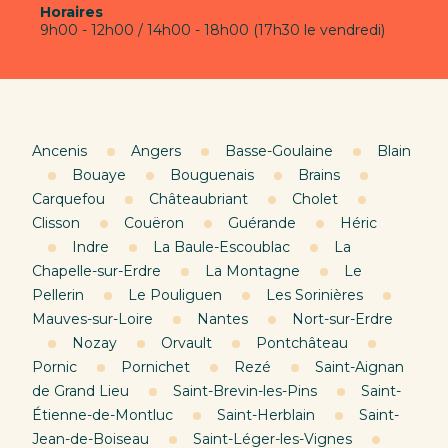
Horaires
9h00 - 12h00 / 14h00 - 18h00 (17h30 le vendredi)
Ancenis
Angers
Basse-Goulaine
Blain
Bouaye
Bouguenais
Brains
Carquefou
Châteaubriant
Cholet
Clisson
Couëron
Guérande
Héric
Indre
La Baule-Escoublac
La
Chapelle-sur-Erdre
La Montagne
Le
Pellerin
Le Pouliguen
Les Sorinières
Mauves-sur-Loire
Nantes
Nort-sur-Erdre
Nozay
Orvault
Pontchâteau
Pornic
Pornichet
Rezé
Saint-Aignan
de Grand Lieu
Saint-Brevin-les-Pins
Saint-
Étienne-de-Montluc
Saint-Herblain
Saint-
Jean-de-Boiseau
Saint-Léger-les-Vignes