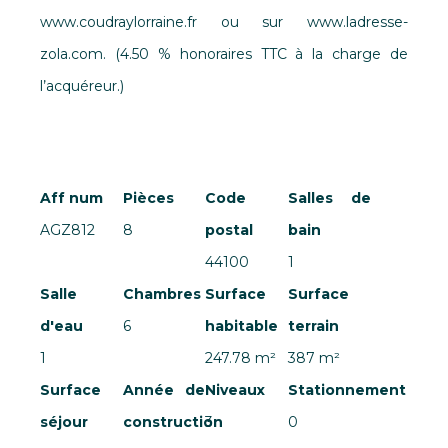
www.coudraylorraine.fr ou sur www.ladresse-
zola.com. (4.50 % honoraires TTC à la charge de
l’acquéreur.)
Aff num
Pièces
Code
Salles de
AGZ812
8
postal
bain
44100
1
Salle
Chambres
Surface
Surface
d'eau
6
habitable
terrain
1
247.78 m²
387 m²
Surface
Année de
Niveaux
Stationnement
séjour
construction
3
0