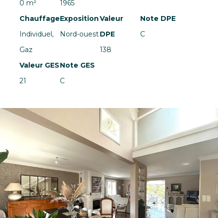
0 m²
1965
Chauffage
Exposition
Valeur
Note DPE
Individuel,
Nord-ouest
DPE
C
Gaz
138
Valeur GES
Note GES
21
C