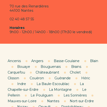
70 rue des Renardières
44100 Nantes
02 40 48 57 55
Horaires
9h00 - 12h00 / 14h00 - 18h00 (17h30 le vendredi)
Ancenis
Angers
Basse-Goulaine
Blain
Bouaye
Bouguenais
Brains
Carquefou
Châteaubriant
Cholet
Clisson
Couëron
Guérande
Héric
Indre
La Baule-Escoublac
La
Chapelle-sur-Erdre
La Montagne
Le
Pellerin
Le Pouliguen
Les Sorinières
Mauves-sur-Loire
Nantes
Nort-sur-Erdre
Nozay
Orvault
Pontchâteau