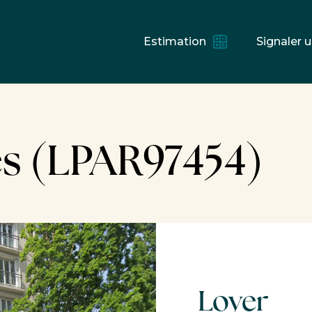
Estimation
Signaler u
es (LPAR97454)
Loyer