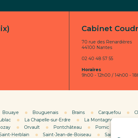
ix)
Cabinet Coudra
70 rue des Renardières
44100 Nantes
02 40 48 57 55
Horaires
9h00 - 12h00 / 14h00 - 18
Bouaye
Bouguenais
Brains
Carquefou
C
ublac
La Chapelle-sur-Erdre
La Montagne
Le Pe
ozay
Orvault
Pontchâteau
Pornic
Pornic
Saint-Herblain
Saint-Jean-de-Boiseau
Saint-Léger-le