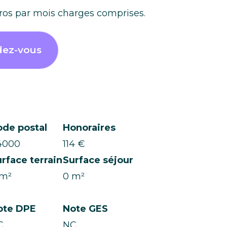
uros par mois charges comprises.
dez-vous
ode postal
Honoraires
4000
114 €
rface terrain
Surface séjour
 m²
0 m²
ote DPE
Note GES
C
NC