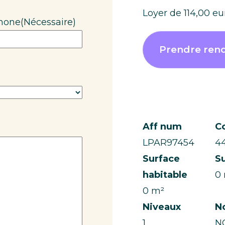
Loyer de 114,00 e
phone
(Nécessaire)
Prendre ren
Aff num
C
LPAR97454
4
Surface
Su
habitable
0
0 m²
Niveaux
N
1
N