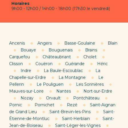
Horaires
9h00 - 12h00 / 14h00 - 18h00 (17h30 le vendredi)
Ancenis
Angers
Basse-Goulaine
Blain
Bouaye
Bouguenais
Brains
Carquefou
Châteaubriant
Cholet
Clisson
Couëron
Guérande
Héric
Indre
La Baule-Escoublac
La
Chapelle-sur-Erdre
La Montagne
Le
Pellerin
Le Pouliguen
Les Sorinières
Mauves-sur-Loire
Nantes
Nort-sur-Erdre
Nozay
Orvault
Pontchâteau
Pornic
Pornichet
Rezé
Saint-Aignan
de Grand Lieu
Saint-Brevin-les-Pins
Saint-
Étienne-de-Montluc
Saint-Herblain
Saint-
Jean-de-Boiseau
Saint-Léger-les-Vignes