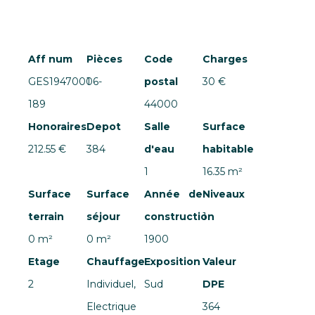
Aff num
Pièces
Code
Charges
GES19470006-
1
postal
30 €
189
44000
Honoraires
Depot
Salle
Surface
212.55 €
384
d'eau
habitable
1
16.35 m²
Surface
Surface
Année de
Niveaux
terrain
séjour
construction
1
0 m²
0 m²
1900
Etage
Chauffage
Exposition
Valeur
2
Individuel,
Sud
DPE
Electrique
364