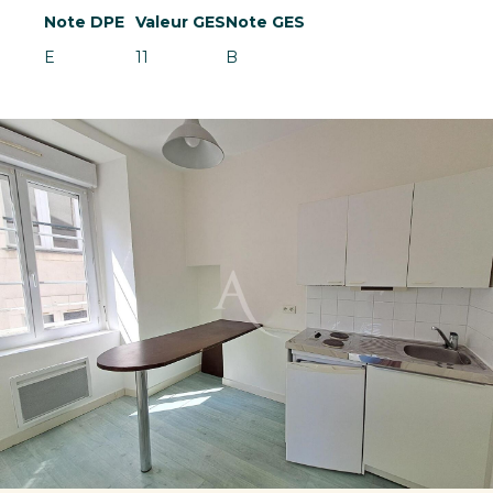
Note DPE
Valeur GES
Note GES
E
11
B