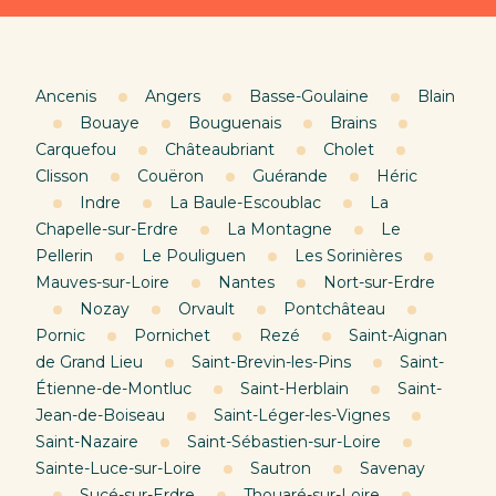
Ancenis
Angers
Basse-Goulaine
Blain
Bouaye
Bouguenais
Brains
Carquefou
Châteaubriant
Cholet
Clisson
Couëron
Guérande
Héric
Indre
La Baule-Escoublac
La
Chapelle-sur-Erdre
La Montagne
Le
Pellerin
Le Pouliguen
Les Sorinières
Mauves-sur-Loire
Nantes
Nort-sur-Erdre
Nozay
Orvault
Pontchâteau
Pornic
Pornichet
Rezé
Saint-Aignan
de Grand Lieu
Saint-Brevin-les-Pins
Saint-
Étienne-de-Montluc
Saint-Herblain
Saint-
Jean-de-Boiseau
Saint-Léger-les-Vignes
Saint-Nazaire
Saint-Sébastien-sur-Loire
Sainte-Luce-sur-Loire
Sautron
Savenay
Sucé-sur-Erdre
Thouaré-sur-Loire