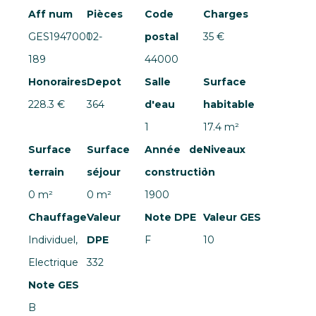
Aff num
Pièces
Code
Charges
GES19470002-
1
postal
35 €
189
44000
Honoraires
Depot
Salle
Surface
228.3 €
364
d'eau
habitable
1
17.4 m²
Surface
Surface
Année de
Niveaux
terrain
séjour
construction
1
0 m²
0 m²
1900
Chauffage
Valeur
Note DPE
Valeur GES
Individuel,
DPE
F
10
Electrique
332
Note GES
B