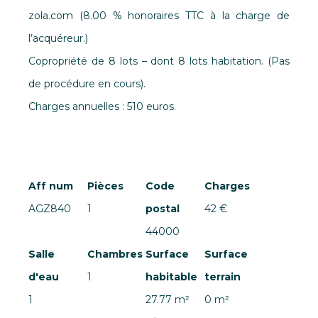
zola.com (8.00 % honoraires TTC à la charge de
l’acquéreur.)
Copropriété de 8 lots – dont 8 lots habitation. (Pas
de procédure en cours).
Charges annuelles : 510 euros.
Aff num
Pièces
Code
Charges
AGZ840
1
postal
42 €
44000
Salle
Chambres
Surface
Surface
d'eau
1
habitable
terrain
1
27.77 m²
0 m²