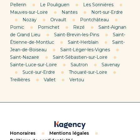
Pellerin
Le Pouliguen
Les Sorinières
Mauves-sur-Loire
Nantes
Nort-sur-Erdre
Nozay
Orvault
Pontchâteau
Pornic
Pornichet
Rezé
Saint-Aignan
de Grand Lieu
Saint-Brevin-les-Pins
Saint-
Étienne-de-Montluc
Saint-Herblain
Saint-
Jean-de-Boiseau
Saint-Léger-les-Vignes
Saint-Nazaire
Saint-Sébastien-sur-Loire
Sainte-Luce-sur-Loire
Sautron
Savenay
Sucé-sur-Erdre
Thouaré-sur-Loire
Treillières
Vallet
Vertou
Honoraires
Mentions légales