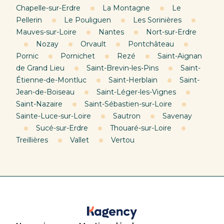
Chapelle-sur-Erdre
La Montagne
Le
Pellerin
Le Pouliguen
Les Sorinières
Mauves-sur-Loire
Nantes
Nort-sur-Erdre
Nozay
Orvault
Pontchâteau
Pornic
Pornichet
Rezé
Saint-Aignan
de Grand Lieu
Saint-Brevin-les-Pins
Saint-
Étienne-de-Montluc
Saint-Herblain
Saint-
Jean-de-Boiseau
Saint-Léger-les-Vignes
Saint-Nazaire
Saint-Sébastien-sur-Loire
Sainte-Luce-sur-Loire
Sautron
Savenay
Sucé-sur-Erdre
Thouaré-sur-Loire
Treillières
Vallet
Vertou