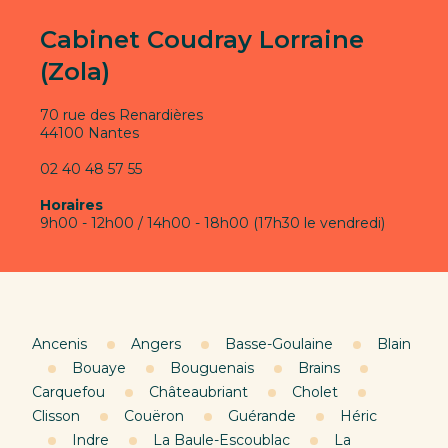
Cabinet Coudray Lorraine
(Zola)
70 rue des Renardières
44100 Nantes
02 40 48 57 55
Horaires
9h00 - 12h00 / 14h00 - 18h00 (17h30 le vendredi)
Ancenis
Angers
Basse-Goulaine
Blain
Bouaye
Bouguenais
Brains
Carquefou
Châteaubriant
Cholet
Clisson
Couëron
Guérande
Héric
Indre
La Baule-Escoublac
La